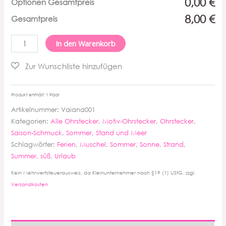
0,00 €
Optionen Gesamtpreis
8,00 €
Gesamtpreis
Vaiana
In den Warenkorb
Ohrstecker
Menge
Produkt enthält: 1
Paar
Artikelnummer:
Vaiana001
Kategorien:
Alle Ohrstecker
,
Motiv-Ohrstecker
,
Ohrstecker
,
Saison-Schmuck
,
Sommer, Stand und Meer
Schlagwörter:
Ferien
,
Muschel
,
Sommer
,
Sonne
,
Strand
,
Summer
,
süß
,
Urlaub
Kein Mehrwertsteuerausweis, da Kleinunternehmer nach §19 (1) UStG.
zzgl.
Versandkosten