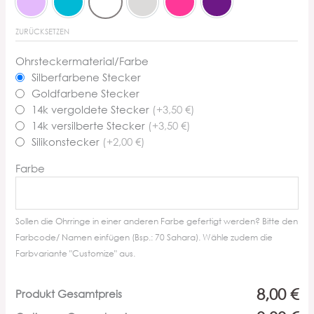
Flieder
Pfefferminz
Weiß
Customize
NEON Pink
Pflaume
ZURÜCKSETZEN
Ohrsteckermaterial/Farbe
Silberfarbene Stecker
Goldfarbene Stecker
14k vergoldete Stecker
(+3,50 €)
14k versilberte Stecker
(+3,50 €)
Silikonstecker
(+2,00 €)
Farbe
Sollen die Ohrringe in einer anderen Farbe gefertigt werden? Bitte den
Farbcode/ Namen einfügen (Bsp.: 70 Sahara). Wähle zudem die
Farbvariante "Customize" aus.
8,00 €
Produkt Gesamtpreis