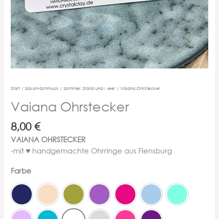
Start
/
Saison-Schmuck
/
Sommer, Stand und Meer
/ Vaiana Ohrstecker
Vaiana Ohrstecker
8,00
€
VAIANA OHRSTECKER
-mit ♥ handgemachte Ohrringe aus Flensburg
Farbe
Windsor
Sahara
Pistazie
T60 Blueberry
Himbeere
Himmelblau
Mint