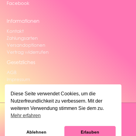
Facebook
Informationen
Kontakt
Zahlungsarten
Versandoptionen
Vertrag widerrufen
Gesetzliches
AGB
Impressum
Widerrufsbelehrung
Datenschutzerklärung
Diese Seite verwendet Cookies, um die
Nutzerfreundlichkeit zu verbessern. Mit der
weiteren Verwendung stimmen Sie dem zu.
Mehr erfahren
Copyright © 2026 | CrystalClay
Ablehnen
Erlauben