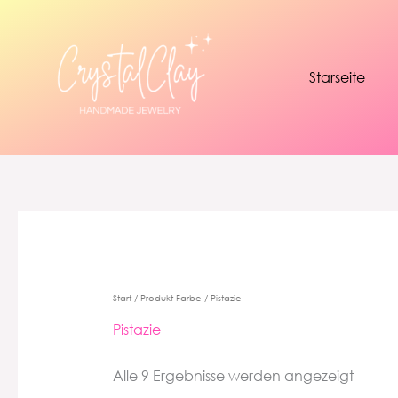
Zum
Inhalt
springen
Starseite
Start
/ Produkt Farbe / Pistazie
Pistazie
Alle 9 Ergebnisse werden angezeigt