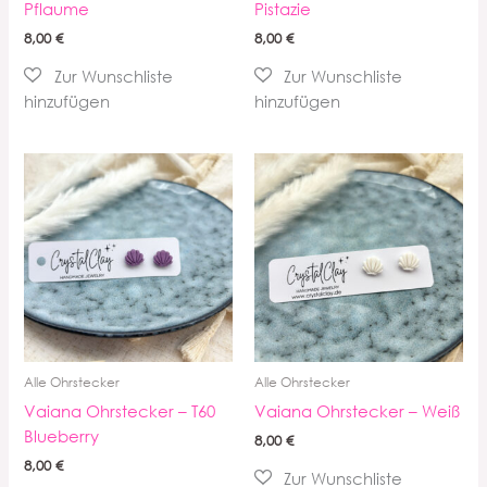
Pflaume
Pistazie
8,00
€
8,00
€
Alle Ohrstecker
Alle Ohrstecker
Vaiana Ohrstecker – T60
Vaiana Ohrstecker – Weiß
Blueberry
8,00
€
8,00
€