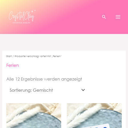
Zum
Inhalt
springen
Suchen
Start
/ Produkte verschlagwortet mit „Ferien“
Ferien
Alle 12 Ergebnisse werden angezeigt