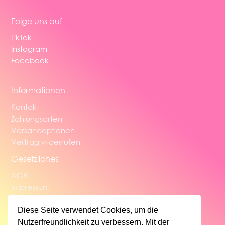
Folge uns auf
TikTok
Instagram
Facebook
Informationen
Kontakt
Zahlungsarten
Versandoptionen
Vertrag widerrufen
Gesetzliches
AGB
Impressum
Widerrufsbelehrung
Datenschutzerklärung
Diese Seite verwendet Cookies, um die
Nutzerfreundlichkeit zu verbessern. Mit der