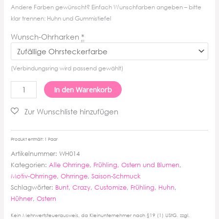
Andere Farben gewünscht? Einfach Wunschfarben angeben – bitte
klar trennen: Huhn und Gummistiefel
Wunsch-Ohrharken
*
(Verbindungsring wird passend gewählt)
Wilde
In den Warenkorb
Hühner
Ohrringe
Menge
Produkt enthält: 1
Paar
Artikelnummer:
WH014
Kategorien:
Alle Ohrringe
,
Frühling, Ostern und Blumen
,
Motiv-Ohrringe
,
Ohrringe
,
Saison-Schmuck
Schlagwörter:
Bunt
,
Crazy
,
Customize
,
Frühling
,
Huhn
,
Hühner
,
Ostern
Kein Mehrwertsteuerausweis, da Kleinunternehmer nach §19 (1) UStG.
zzgl.