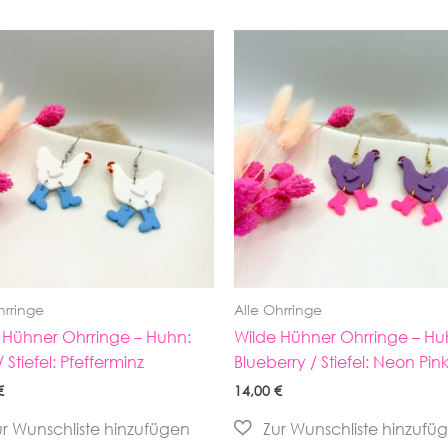
hrringe
Alle Ohrringe
 Hühner Ohrringe – Huhn:
Wilde Hühner Ohrringe – Hu
 Stiefel: Pfefferminz
Blueberry / Stiefel: Neon Pin
€
14,00
€