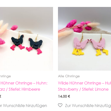
hrringe
Alle Ohrringe
 Hühner Ohrringe – Huhn:
Wilde Hühner Ohrringe – Hu
rz / Stiefel: Himbeere
Strawberry / Stiefel: Limone
€
14,00
€