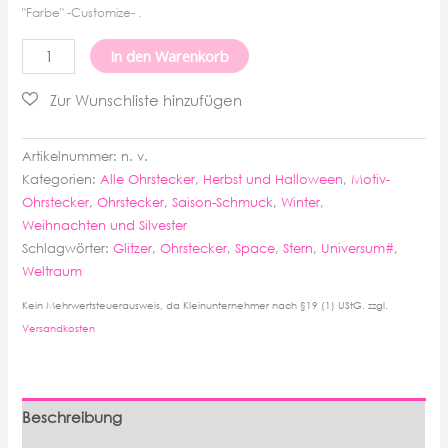
"Farbe" -Customize- .
Stern
In den Warenkorb
Ohrstecker
Menge
Artikelnummer:
n. v.
Kategorien:
Alle Ohrstecker
,
Herbst und Halloween
,
Motiv-
Ohrstecker
,
Ohrstecker
,
Saison-Schmuck
,
Winter,
Weihnachten und Silvester
Schlagwörter:
Glitzer
,
Ohrstecker
,
Space
,
Stern
,
Universum#
,
Weltraum
Kein Mehrwertsteuerausweis, da Kleinunternehmer nach §19 (1) UStG.
zzgl.
Versandkosten
Beschreibung