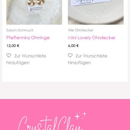
Saison-Schmuck
Alle Ohrstecker
Pfefferminz Ohrringe
Mini Lovely Ohrstecker
12,00
€
6,00
€