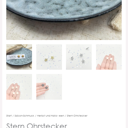
Start
/
Saison-Schmuck
/
Herbst und Halloween
/ Stern Ohrstecker
Stern Ohrstecker