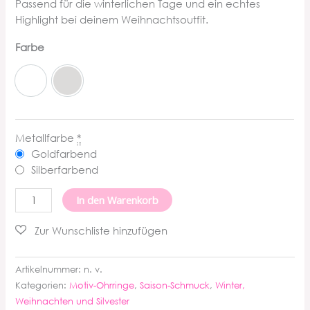
Passend für die winterlichen Tage und ein echtes
Highlight bei deinem Weihnachtsoutfit.
Farbe
Weiß
Customize
Metallfarbe
*
Goldfarbend
Silberfarbend
Schneeflocken
In den Warenkorb
Ohrringe
Menge
Artikelnummer:
n. v.
Kategorien:
Motiv-Ohrringe
,
Saison-Schmuck
,
Winter,
Weihnachten und Silvester