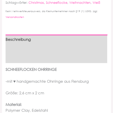
Schlagwörter:
Christmas
,
Schneeflocke
,
Weihnachten
,
Weiß
Kein Mehrwertsteuerausweis, da Kleinunternehmer nach §19 (1) UStG.
zzgl.
Versandkosten
Beschreibung
Zusätzliche Informationen
Produktsicherheit
SCHNEEFLOCKEN OHRRINGE
-mit ♥ handgemachte Ohrringe aus Flensburg
Größe: 2,6 cm x 2 cm
Material:
Polymer Clay, Edelstahl