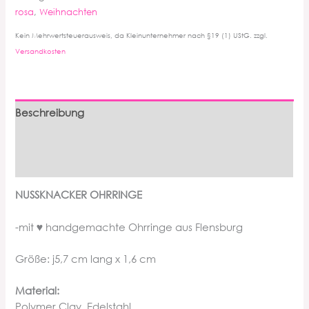
rosa
,
Weihnachten
Kein Mehrwertsteuerausweis, da Kleinunternehmer nach §19 (1) UStG.
zzgl.
Versandkosten
Beschreibung
Zusätzliche Informationen
Produktsicherheit
NUSSKNACKER OHRRINGE
-mit ♥ handgemachte Ohrringe aus Flensburg
Größe: j5,7 cm lang x 1,6 cm
Material:
Polymer Clay, Edelstahl