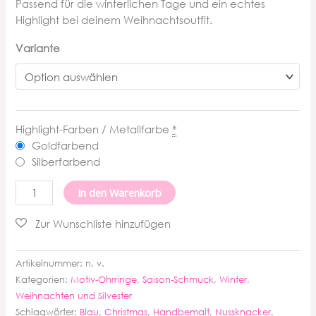
Passend für die winterlichen Tage und ein echtes
Highlight bei deinem Weihnachtsoutfit.
Variante
Highlight-Farben / Metallfarbe
*
Goldfarbend
Silberfarbend
Nussknacker
In den Warenkorb
Ohrringe
Menge
Artikelnummer:
n. v.
Kategorien:
Motiv-Ohrringe
,
Saison-Schmuck
,
Winter,
Weihnachten und Silvester
Schlagwörter:
Blau
,
Christmas
,
Handbemalt
,
Nussknacker
,