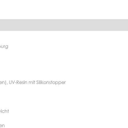
Produktsicherheit
burg
n), UV-Resin mit Silikonstopper
icht
ten