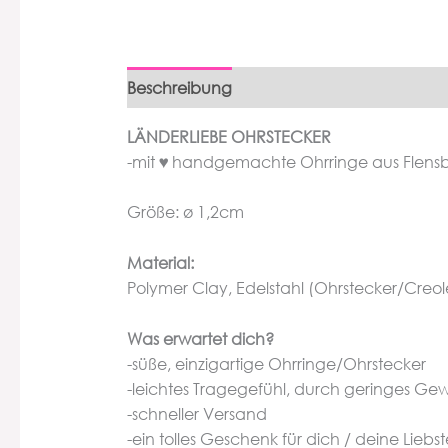
Beschreibung
Zusätzliche Informationen
LÄNDERLIEBE OHRSTECKER
-mit ♥ handgemachte Ohrringe aus Flens
Größe: ø 1,2cm
Material:
Polymer Clay, Edelstahl (Ohrstecker/Creole
Was erwartet dich?
-süße, einzigartige Ohrringe/Ohrstecker
-leichtes Tragegefühl, durch geringes Gew
-schneller Versand
-ein tolles Geschenk für dich / deine Liebs