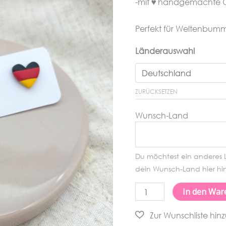
-mit ♥ handgemachte O
Perfekt für Weltenbumml
Länderauswahl
ZURÜCKSETZEN
Wunsch-Land
Du möchtest ein anderes L
dein Wunsch-Land hier hine
Länderliebe
In den War
Ohrstecker
Menge