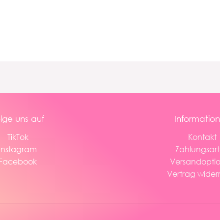
lge uns auf
Informatio
TikTok
Kontakt
Instagram
Zahlungsar
Facebook
Versandopti
Vertrag wider