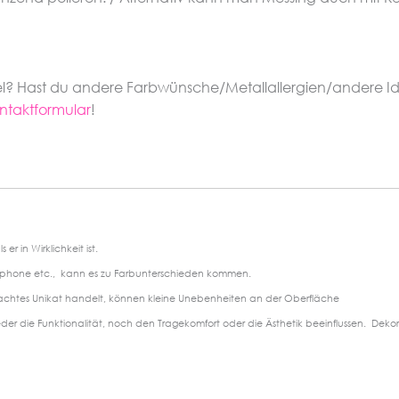
kel? Hast du andere Farbwünsche/Metallallergien/andere I
ntaktformular
!
er in Wirklichkeit ist.
tphone etc., kann es zu Farbunterschieden kommen.
achtes Unikat handelt, können kleine Unebenheiten an der Oberfläche
die Funktionalität, noch den Tragekomfort oder die Ästhetik beeinflussen. Dekora