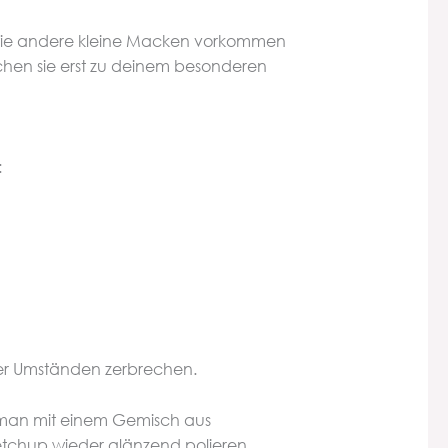
owie andere kleine Macken vorkommen
chen sie erst zu deinem besonderen
:
ter Umständen zerbrechen.
nn man mit einem Gemisch aus
etchup wieder glänzend polieren.