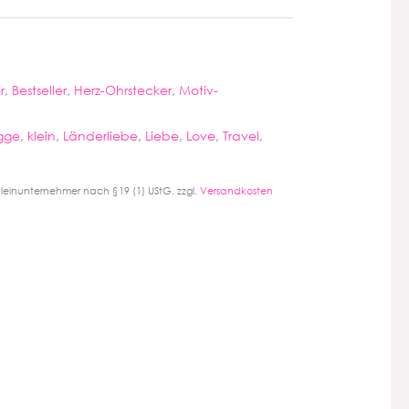
r
,
Bestseller
,
Herz-Ohrstecker
,
Motiv-
gge
,
klein
,
Länderliebe
,
Liebe
,
Love
,
Travel
,
leinunternehmer nach §19 (1) UStG.
zzgl.
Versandkosten