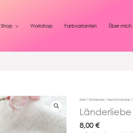
Shop
Workshop
Farbvarianten
Über mich
Start
/
Ohrstecker
/
Herz-Ohrstecker
/
Länderliebe
8,00
€