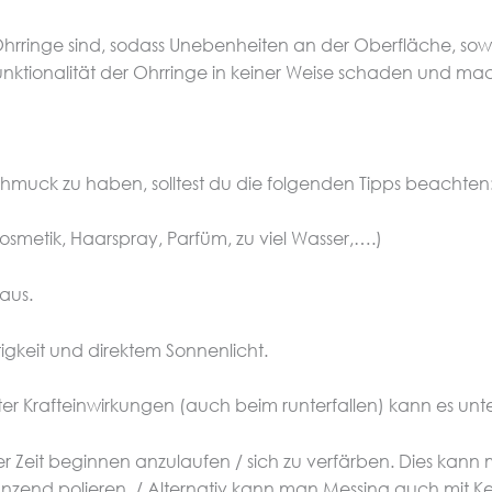
Ohrringe sind, sodass Unebenheiten an der Oberfläche, s
Funktionalität der Ohrringe in keiner Weise schaden und ma
muck zu haben, solltest du die folgenden Tipps beachten
osmetik, Haarspray, Parfüm, zu viel Wasser,….)
aus.
gkeit und direktem Sonnenlicht.
er Krafteinwirkungen (auch beim runterfallen) kann es un
ger Zeit beginnen anzulaufen / sich zu verfärben. Dies ka
änzend polieren. / Alternativ kann man Messing auch mit K