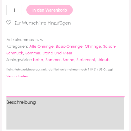
Gianna
In den Warenkorb
Ohrringe
Menge
Artikelnummer:
n. v.
Kategorien:
Alle Ohrringe
,
Basic-Ohrringe
,
Ohrringe
,
Saison-
Schmuck
,
Sommer, Stand und Meer
Schlagwörter:
boho
,
Sommer
,
Sonne
,
Statement
,
Urlaub
Kein Mehrwertsteuerausweis, da Kleinunternehmer nach §19 (1) UStG.
zzgl.
Versandkosten
Beschreibung
Zusätzliche Informationen
Produktsicherheit