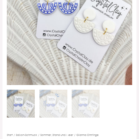
Start
/
Saison-Schmuck
/
Sommer, Stand und Meer
/ Gianna Ohrringe