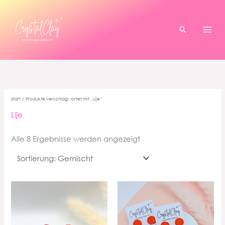
Zum
Inhalt
springen
Suchen
Start
/ Produkte verschlagwortet mit „Lije“
Lije
Alle 8 Ergebnisse werden angezeigt