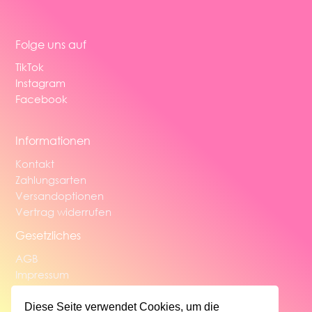
Folge uns auf
TikTok
Instagram
Facebook
Informationen
Kontakt
Zahlungsarten
Versandoptionen
Vertrag widerrufen
Gesetzliches
AGB
Impressum
Widerrufsbelehrung
Datenschutzerklärung
Diese Seite verwendet Cookies, um die