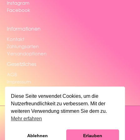
Instagram
Facebook
Informationen
Kontakt
Zahlungsarten
Versandoptionen
Gesetzliches
AGB
Impressum
Widerrufsbelehrung
Datenschutzerklärung
Diese Seite verwendet Cookies, um die
Nutzerfreundlichkeit zu verbessern. Mit der
weiteren Verwendung stimmen Sie dem zu.
Mehr erfahren
Copyright © 2026 | CrystalClay
Ablehnen
Erlauben