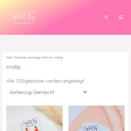
Zum
Inhalt
springen
Suchen
Start
/ Produkte verschlagwortet mit „knallig“
knallig
Alle 12 Ergebnisse werden angezeigt