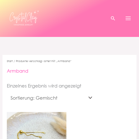
Zum
Inhalt
springen
Suchen
Start
/ Produkte verschlagwortet mit „Armband“
Armband
Einzelnes Ergebnis wird angezeigt